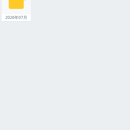
2026年07月